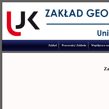
Zakład
Pracownicy Zakładu
Współpraca n
Za