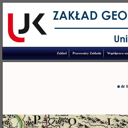
Zakład
Pracownicy Zakładu
Współpraca n
dr 